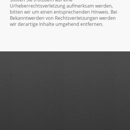
Urheberrechtsverletzung aufmerksam werden,
bitten wir um einen entsprechenden Hinweis. Bei
Bekanntwerden von Rechtsverletzungen werden
wir derartige Inhalte umgehend entfernen.